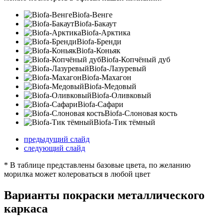
Biofa-Венге
Biofa-Бакаут
Biofa-Арктика
Biofa-Бренди
Biofa-Коньяк
Biofa-Копчёный дуб
Biofa-Лазуревый
Biofa-Махагон
Biofa-Медовый
Biofa-Оливковый
Biofa-Сафари
Biofa-Слоновая кость
Biofa-Тик тёмный
предыдущий слайд
следующий слайд
* В таблице представлены базовые цвета, по желанию
морилка может колероваться в любой цвет
Варианты покраски металлического
каркаса