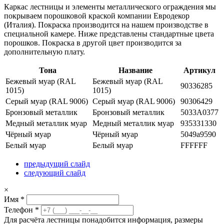
Каркас лестницы и элементы металлического ограждения мы
покрываем порошковой краской компании Евродекор
(Италия). Покраска производится на нашем производстве в
специальной камере. Ниже представлены стандартные цвета
порошков. Покраска в другой цвет производится за
дополнительную плату.
Тона
Название
Артикул
Бежевый муар (RAL
Бежевый муар (RAL
90336285
1015)
1015)
Серый муар (RAL 9006)
Серый муар (RAL 9006)
90306429
Бронзовый металлик
Бронзовый металлик
5033А0377
Медный металлик муар
Медный металлик муар
935331330
Чёрный муар
Чёрный муар
5049а9590
Белый муар
Белый муар
FFFFFF
предыдущий слайд
следующий слайд
×
Имя
*
Телефон
*
Для расчёта лестницы понадобится информация, размеры